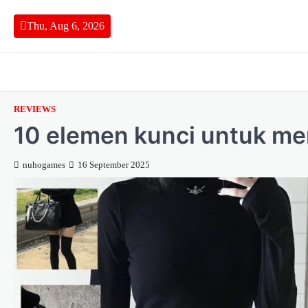
Skip
to
Thu, Aug 6, 2026
content
REVIEWS
10 elemen kunci untuk m
nuhogames
16 September 2025