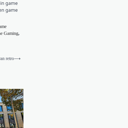
ain game
men game
ame
ne Gaming
,
an retro
⟶