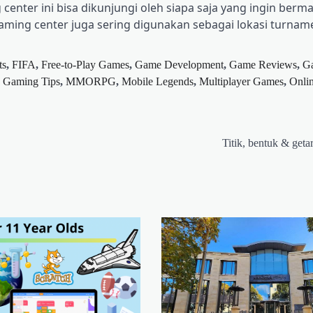
center ini bisa dikunjungi oleh siapa saja yang ingin berm
aming center juga sering digunakan sebagai lokasi turna
ts
,
FIFA
,
Free-to-Play Games
,
Game Development
,
Game Reviews
,
G
,
Gaming Tips
,
MMORPG
,
Mobile Legends
,
Multiplayer Games
,
Onli
Titik, bentuk & getar