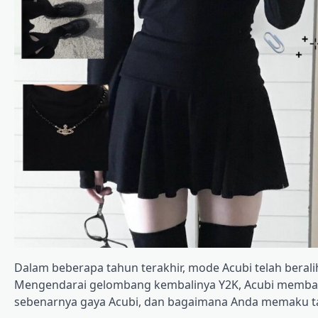
Dalam beberapa tahun terakhir, mode Acubi telah beralih
Mengendarai gelombang kembalinya Y2K, Acubi membawa 
sebenarnya gaya Acubi, dan bagaimana Anda memaku ta