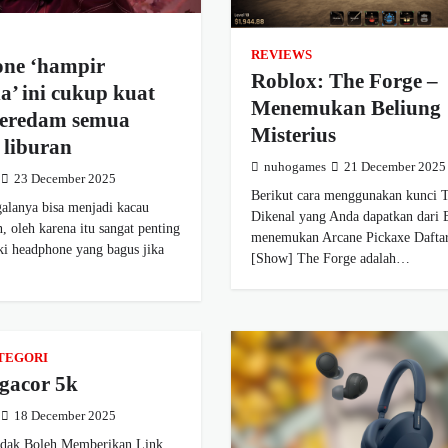
REVIEWS
ne ‘hampir
Roblox: The Forge –
’ ini cukup kuat
Menemukan Beliung
eredam semua
Misterius
 liburan
nuhogames
21 December 2025
23 December 2025
Berikut cara menggunakan kunci T
alanya bisa menjadi kacau
Dikenal yang Anda dapatkan dari 
n, oleh karena itu sangat penting
menemukan Arcane Pickaxe Daftar
ki headphone yang bagus jika
[Show] The Forge adalah…
TEGORI
 gacor 5k
18 December 2025
dak Boleh Memberikan Link