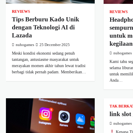
REVIEWS
REVIEWS
Tips Berburu Kado Unik
Headpho
dengan Teknologi AI di
sempurna
Lazada
untuk m
kegilaan
nuhogames
25 December 2025
Meski kondisi ekonomi sedang penuh
nuhogames
tantangan, antusiasme masyarakat untuk
Kami tahu seg
merayakan momen akhir tahun lewat tradisi
selama libura
berbagi tidak pernah padam. Memberikan…
untuk memili
Anda…
TAK BERKA
link slot
nuhogames
Kenapa Ti