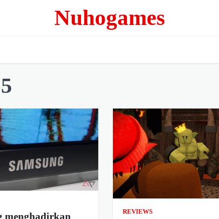
Nuhogames
25
REVIEWS
 menghadirkan