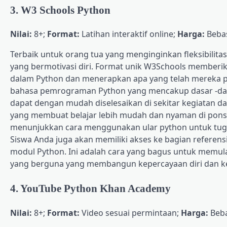
3. W3 Schools Python
Nilai:
8+;
Format:
Latihan interaktif online;
Harga:
Beba
Terbaik untuk orang tua yang menginginkan fleksibilita
yang bermotivasi diri. Format unik W3Schools memberi
dalam Python dan menerapkan apa yang telah mereka pel
bahasa pemrograman Python yang mencakup dasar -dasar P
dapat dengan mudah diselesaikan di sekitar kegiatan dan
yang membuat belajar lebih mudah dan nyaman di pons
menunjukkan cara menggunakan ular python untuk tugas 
Siswa Anda juga akan memiliki akses ke bagian referens
modul Python. Ini adalah cara yang bagus untuk memu
yang berguna yang membangun kepercayaan diri dan k
4. YouTube Python Khan Academy
Nilai:
8+;
Format:
Video sesuai permintaan;
Harga:
Beb