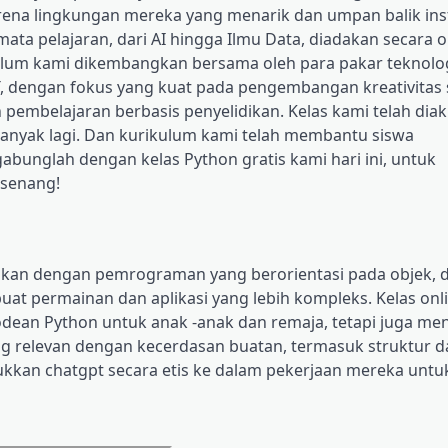
karena lingkungan mereka yang menarik dan umpan balik ins
ta pelajaran, dari AI hingga Ilmu Data, diadakan secara o
ulum kami dikembangkan bersama oleh para pakar teknolo
T, dengan fokus yang kuat pada pengembangan kreativitas 
an pembelajaran berbasis penyelidikan. Kelas kami telah diak
 banyak lagi. Dan kurikulum kami telah membantu siswa
unglah dengan kelas Python gratis kami hari ini, untuk
-senang!
nalkan dengan pemrograman yang berorientasi pada objek, d
t permainan dan aplikasi yang lebih kompleks. Kelas onl
odean Python untuk anak -anak dan remaja, tetapi juga m
ng relevan dengan kecerdasan buatan, termasuk struktur d
sukkan chatgpt secara etis ke dalam pekerjaan mereka untu