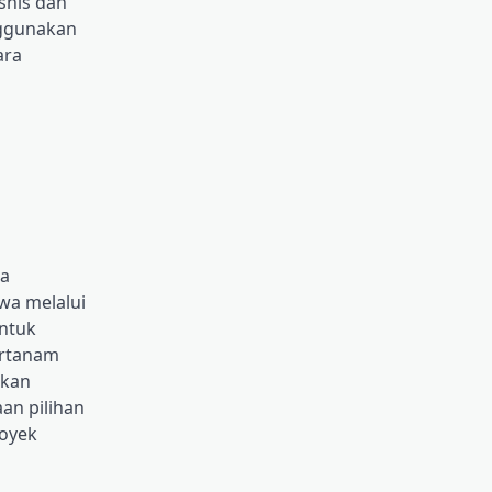
snis dan
nggunakan
ara
ka
wa melalui
untuk
ertanam
akan
an pilihan
royek