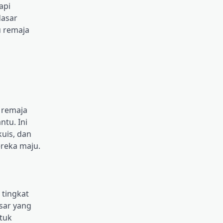
api
dasar
u remaja
 remaja
tu. Ini
uis, dan
ereka maju.
 tingkat
sar yang
ntuk