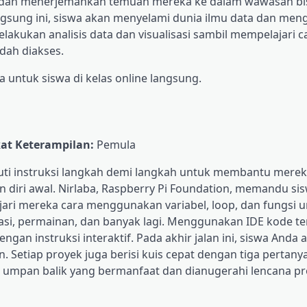
 dan menerjemahkan temuan mereka ke dalam wawasan bi
langsung ini, siswa akan menyelami dunia ilmu data dan me
elakukan analisis data dan visualisasi sambil mempelajari c
dah diakses.
ia untuk siswa di kelas online langsung.
at Keterampilan:
Pemula
kuti instruksi langkah demi langkah untuk membantu mere
i awal. Nirlaba, Raspberry Pi Foundation, memandu sis
ri mereka cara menggunakan variabel, loop, dan fungsi 
ulasi, permainan, dan banyak lagi. Menggunakan IDE kode t
an instruksi interaktif. Pada akhir jalan ini, siswa Anda 
 Setiap proyek juga berisi kuis cepat dengan tiga pertanya
i umpan balik yang bermanfaat dan dianugerahi lencana p