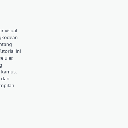
r visual
ngkodean
entang
torial ini
eluler,
g
n kamus.
, dan
mpilan