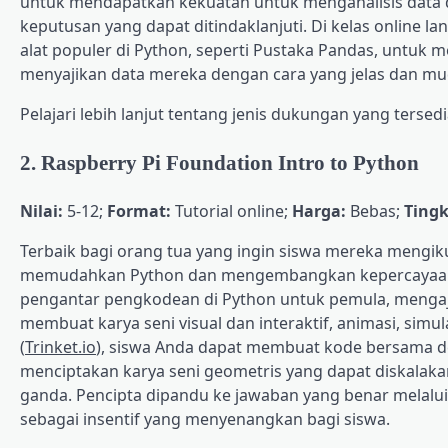
untuk mendapatkan kekuatan untuk menganalisis data
keputusan yang dapat ditindaklanjuti. Di kelas online 
alat populer di Python, seperti Pustaka Pandas, untuk m
menyajikan data mereka dengan cara yang jelas dan mu
Pelajari lebih lanjut tentang jenis dukungan yang tersed
2. Raspberry Pi Foundation Intro to Python
Nilai:
5-12;
Format:
Tutorial online;
Harga:
Bebas;
Tingk
Terbaik bagi orang tua yang ingin siswa mereka mengi
memudahkan Python dan mengembangkan kepercayaan dir
pengantar pengkodean di Python untuk pemula, mengaja
membuat karya seni visual dan interaktif, animasi, sim
(
Trinket.io
), siswa Anda dapat membuat kode bersama deng
menciptakan karya seni geometris yang dapat diskalakan.
ganda. Pencipta dipandu ke jawaban yang benar melalu
sebagai insentif yang menyenangkan bagi siswa.