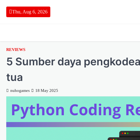
Skip
to
Thu, Aug 6, 2026
content
REVIEWS
5 Sumber daya pengkodea
tua
nuhogames
18 May 2025