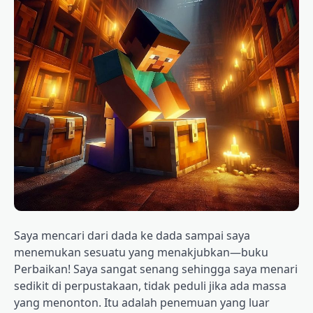
Saya mencari dari dada ke dada sampai saya
menemukan sesuatu yang menakjubkan—buku
Perbaikan! Saya sangat senang sehingga saya menari
sedikit di perpustakaan, tidak peduli jika ada massa
yang menonton. Itu adalah penemuan yang luar