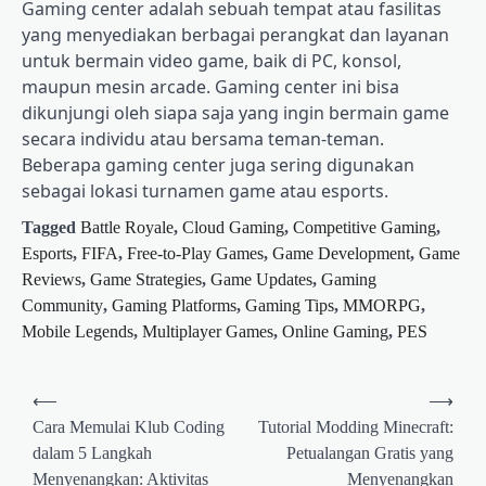
Gaming center adalah sebuah tempat atau fasilitas
yang menyediakan berbagai perangkat dan layanan
untuk bermain video game, baik di PC, konsol,
maupun mesin arcade. Gaming center ini bisa
dikunjungi oleh siapa saja yang ingin bermain game
secara individu atau bersama teman-teman.
Beberapa gaming center juga sering digunakan
sebagai lokasi turnamen game atau esports.
Tagged
Battle Royale
,
Cloud Gaming
,
Competitive Gaming
,
Esports
,
FIFA
,
Free-to-Play Games
,
Game Development
,
Game
Reviews
,
Game Strategies
,
Game Updates
,
Gaming
Community
,
Gaming Platforms
,
Gaming Tips
,
MMORPG
,
Mobile Legends
,
Multiplayer Games
,
Online Gaming
,
PES
Post
⟵
⟶
navigation
Cara Memulai Klub Coding
Tutorial Modding Minecraft:
dalam 5 Langkah
Petualangan Gratis yang
Menyenangkan: Aktivitas
Menyenangkan