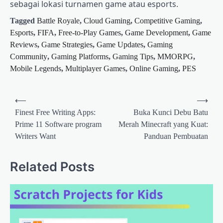
sebagai lokasi turnamen game atau esports.
Tagged
Battle Royale
,
Cloud Gaming
,
Competitive Gaming
,
Esports
,
FIFA
,
Free-to-Play Games
,
Game Development
,
Game
Reviews
,
Game Strategies
,
Game Updates
,
Gaming
Community
,
Gaming Platforms
,
Gaming Tips
,
MMORPG
,
Mobile Legends
,
Multiplayer Games
,
Online Gaming
,
PES
Post
⟵
⟶
navigation
Finest Free Writing Apps:
Buka Kunci Debu Batu
Prime 11 Software program
Merah Minecraft yang Kuat:
Writers Want
Panduan Pembuatan
Related Posts