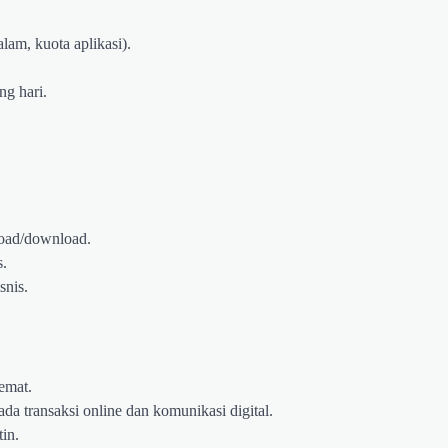
lam, kuota aplikasi).
ng hari.
load/download.
s.
snis.
emat.
a transaksi online dan komunikasi digital.
in.