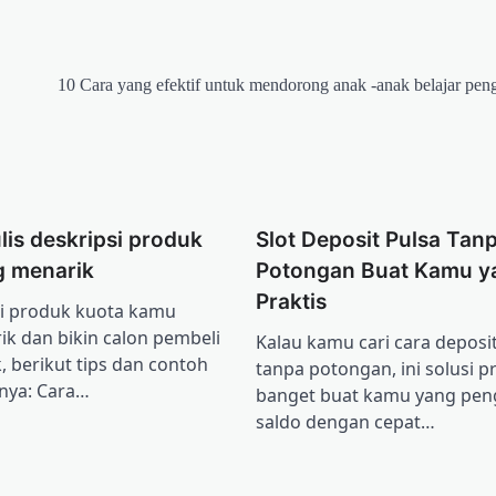
10 Cara yang efektif untuk mendorong anak -anak belajar pe
is deskripsi produk
Slot Deposit Pulsa Tan
g menarik
Potongan Buat Kamu y
Praktis
si produk kuota kamu
k dan bikin calon pembeli
Kalau kamu cari cara deposi
, berikut tips dan contoh
tanpa potongan, ini solusi pr
nya: Cara…
banget buat kamu yang peng
saldo dengan cepat…