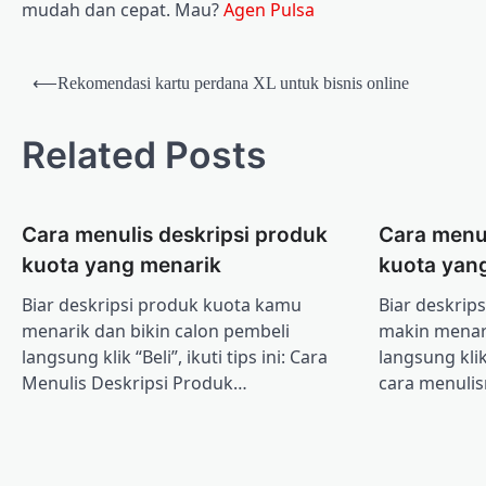
mudah dan cepat. Mau?
Agen Pulsa
Post
⟵
Rekomendasi kartu perdana XL untuk bisnis online
navigation
Related Posts
Cara menulis deskripsi produk
Cara menul
kuota yang menarik
kuota yan
Biar deskripsi produk kuota kamu
Biar deskrip
menarik dan bikin calon pembeli
makin menari
langsung klik “Beli”, ikuti tips ini: Cara
langsung klik
Menulis Deskripsi Produk…
cara menulis