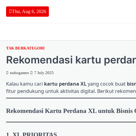
Skip
to
Thu, Aug 6, 2026
content
TAK BERKATEGORI
Rekomendasi kartu perdan
nuhogames
7 July 2025
Kalau kamu cari
kartu perdana XL
yang cocok buat
bis
fitur pendukung untuk aktivitas digital. Berikut rekomen
Rekomendasi Kartu Perdana XL untuk Bisnis 
1.
XL PRIORITAS