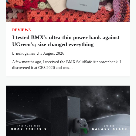
REVIEWS
I tested BMX’s ultra-thin power bank against
UGreen’s; size changed everything
nuhogames
5 August 2026
A few months ago, I received the BMX SolidSafe Air power bank. I
discovered it at CES 2026 and was…