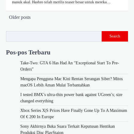
masuk akal. Hasbro telah merilis teaser besar untuk mereka…
Posts
Older posts
navigation
Search
Pos-pos Terbaru
Take-Two: GTA 6 Has Had An “Exceptional Start To Pre-
Orders”
Mengapa Pengguna Mac Kini Rentan Serangan Siber? Mitos
macOS Lebih Aman Mulai Terbantahkan
I tested BMX’s ultra-thin power bank against UGreen’s; size
changed everything
Xbox Series X|S Prices Have Finally Gone Up To A Maximum
Of € 200 In Europe
Sony Akhirnya Buka Suara Terkait Keputusan Hentikan
Produksi Disc PlayStaion