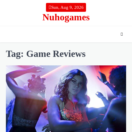
Skip
Sun, Aug 9, 2026
to
Nuhogames
content
Tag:
Game Reviews