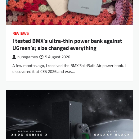
REVIEWS
I tested BMX’s ultra-thin power bank against
UGreen’s; size changed everything
nuhogames
5 August 2026
A few months ago, I received the BMX SolidSafe Air power bank. I
discovered it at CES 2026 and was…