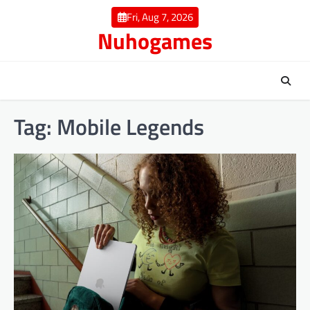
Skip
Fri, Aug 7, 2026
to
Nuhogames
content
Tag:
Mobile Legends