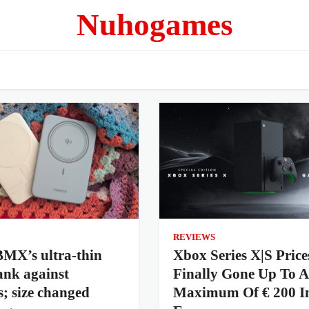
Nuhogames
REVIEWS
 BMX’s ultra-thin
Xbox Series X|S Pric
ank against
Finally Gone Up To A
; size changed
Maximum Of € 200 I