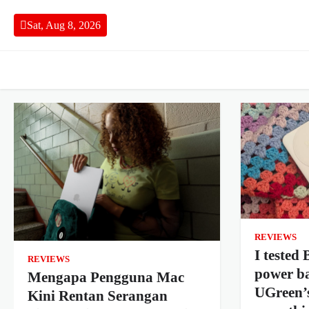
Skip
to
Sat, Aug 8, 2026
content
REVIEWS
I tested
REVIEWS
power b
Mengapa Pengguna Mac
UGreen’s
Kini Rentan Serangan