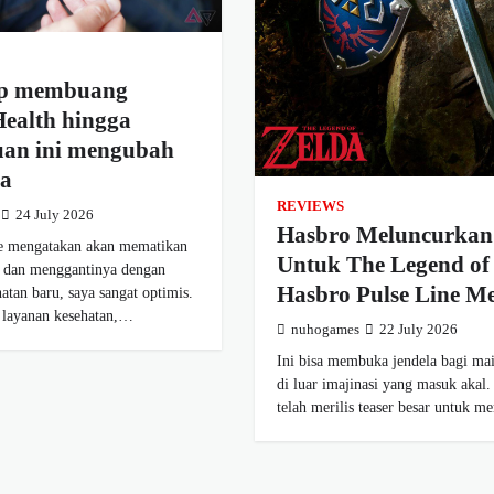
ap membuang
Health hingga
an ini mengubah
ya
REVIEWS
24 July 2026
Hasbro Meluncurkan 
e mengatakan akan mematikan
Untuk The Legend of
it dan menggantinya dengan
Hasbro Pulse Line M
hatan baru, saya sangat optimis.
t layanan kesehatan,…
nuhogames
22 July 2026
Ini bisa membuka jendela bagi ma
di luar imajinasi yang masuk akal
telah merilis teaser besar untuk 