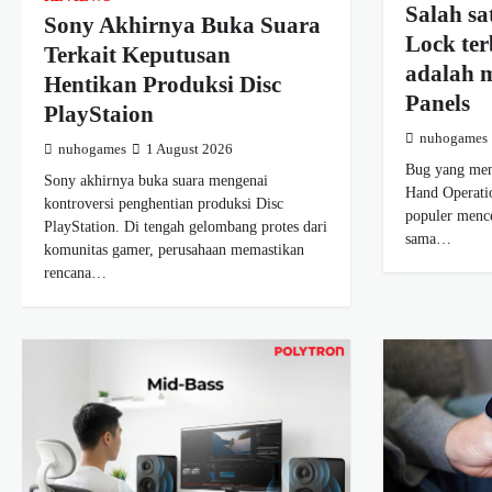
Salah s
Sony Akhirnya Buka Suara
Lock te
Terkait Keputusan
adalah 
Hentikan Produksi Disc
Panels
PlayStaion
nuhogames
nuhogames
1 August 2026
Bug yang me
Sony akhirnya buka suara mengenai
Hand Operat
kontroversi penghentian produksi Disc
populer mence
PlayStation. Di tengah gelombang protes dari
sama…
komunitas gamer, perusahaan memastikan
rencana…