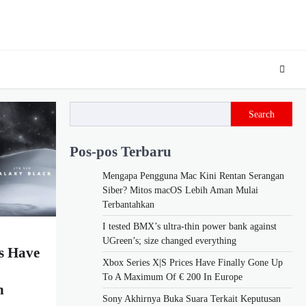
Search
Pos-pos Terbaru
Mengapa Pengguna Mac Kini Rentan Serangan
Siber? Mitos macOS Lebih Aman Mulai
Terbantahkan
I tested BMX’s ultra-thin power bank against
UGreen’s; size changed everything
es Have
Xbox Series X|S Prices Have Finally Gone Up
To A Maximum Of € 200 In Europe
n
Sony Akhirnya Buka Suara Terkait Keputusan