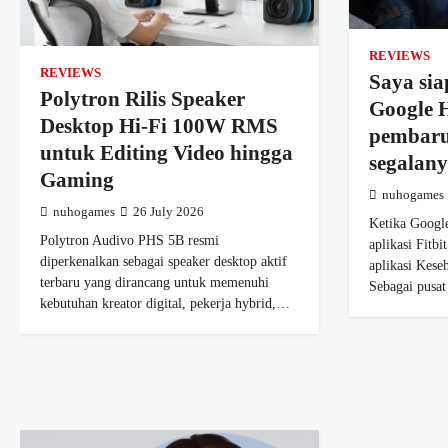
REVIEWS
REVIEWS
Saya si
Polytron Rilis Speaker
Google 
Desktop Hi-Fi 100W RMS
pembaru
untuk Editing Video hingga
segalan
Gaming
nuhogames
nuhogames
26 July 2026
Ketika Googl
Polytron Audivo PHS 5B resmi
aplikasi Fitb
diperkenalkan sebagai speaker desktop aktif
aplikasi Kese
terbaru yang dirancang untuk memenuhi
Sebagai pusa
kebutuhan kreator digital, pekerja hybrid,…