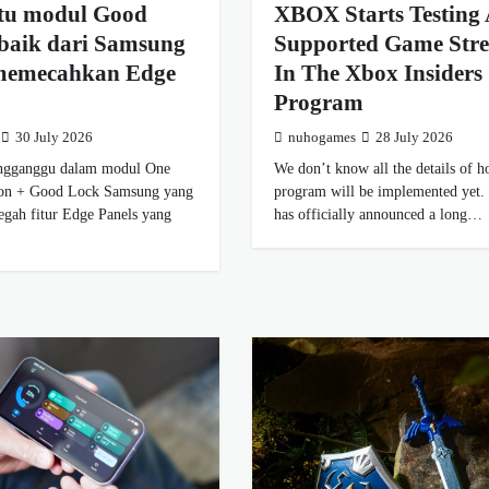
atu modul Good
XBOX Starts Testing
rbaik dari Samsung
Supported Game Str
memecahkan Edge
In The Xbox Insiders
Program
30 July 2026
nuhogames
28 July 2026
ngganggu dalam modul One
We don’t know all the details of h
ion + Good Lock Samsung yang
program will be implemented yet.
gah fitur Edge Panels yang
has officially announced a long…