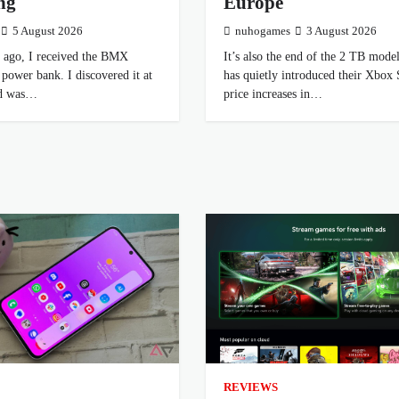
ng
Europe
5 August 2026
nuhogames
3 August 2026
 ago, I received the BMX
It’s also the end of the 2 TB mod
 power bank. I discovered it at
has quietly introduced their Xbox 
d was…
price increases in…
REVIEWS