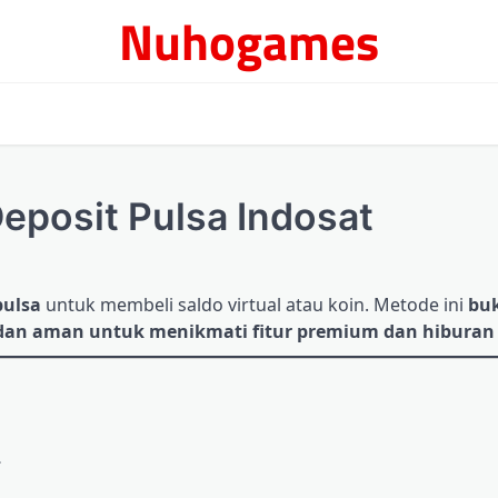
Nuhogames
Deposit Pulsa Indosat
pulsa
untuk membeli saldo virtual atau koin. Metode ini
bu
, dan aman untuk menikmati fitur premium dan hiburan 
.