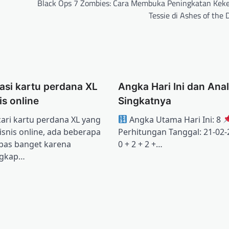
Black Ops 7 Zombies: Cara Membuka Peningkatan Kekej
Tessie di Ashes of the
si kartu perdana XL
Angka Hari Ini dan Anal
is online
Singkatnya
ari kartu perdana XL yang
Angka Utama Hari Ini: 8
isnis online, ada beberapa
Perhitungan Tanggal: 21-02-
 pas banget karena
0 + 2 + 2 +…
ngkap…