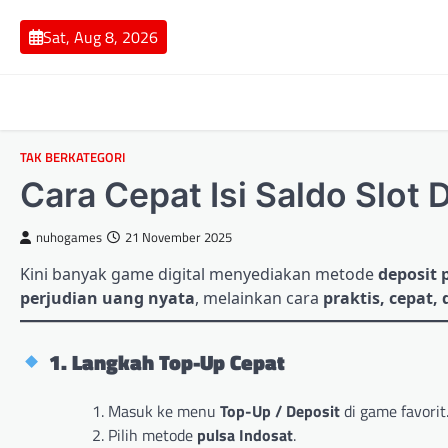
Skip
to
Sat, Aug 8, 2026
content
TAK BERKATEGORI
Cara Cepat Isi Saldo Slot 
nuhogames
21 November 2025
Kini banyak game digital menyediakan metode
deposit 
perjudian uang nyata
, melainkan cara
praktis, cepat
1. Langkah Top-Up Cepat
Masuk ke menu
Top-Up / Deposit
di game favorit
Pilih metode
pulsa Indosat
.