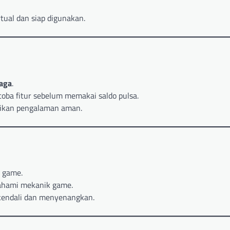
tual dan siap digunakan.
jaga
.
ba fitur sebelum memakai saldo pulsa.
tikan pengalaman aman.
m game.
ahami mekanik game.
rkendali dan menyenangkan.