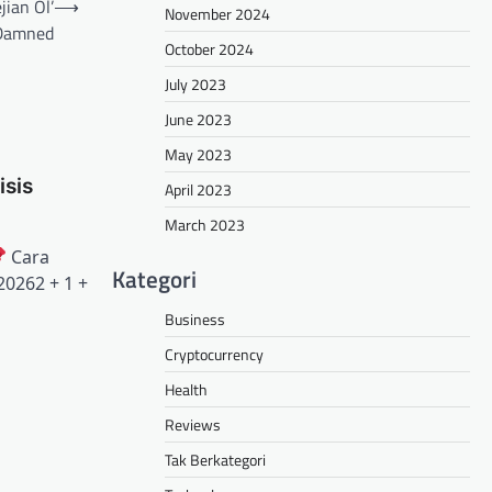
ian Ol’
⟶
November 2024
 Damned
October 2024
July 2023
June 2023
May 2023
isis
April 2023
March 2023
Cara
Kategori
20262 + 1 +
Business
Cryptocurrency
Health
Reviews
Tak Berkategori