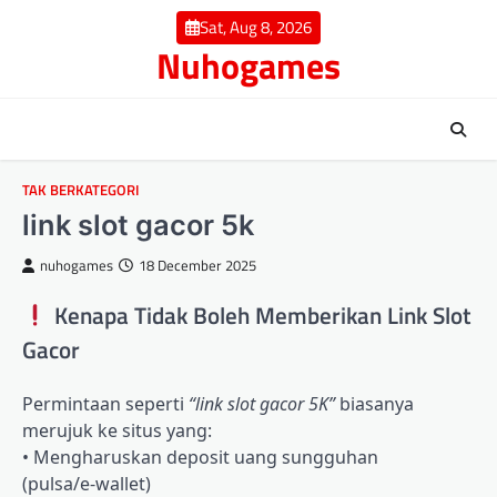
Skip
Sat, Aug 8, 2026
to
Nuhogames
content
TAK BERKATEGORI
link slot gacor 5k
nuhogames
18 December 2025
Kenapa Tidak Boleh Memberikan Link Slot
Gacor
Permintaan seperti
“link slot gacor 5K”
biasanya
merujuk ke situs yang:
• Mengharuskan deposit uang sungguhan
(pulsa/e‑wallet)