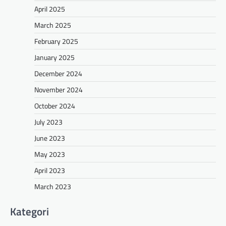
April 2025
March 2025
February 2025
January 2025
December 2024
November 2024
October 2024
July 2023
June 2023
May 2023
April 2023
March 2023
Kategori