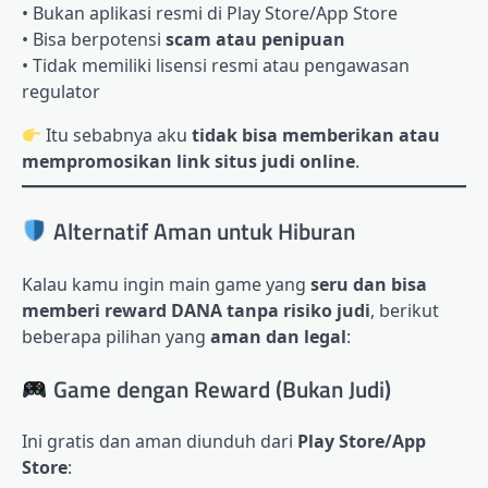
• Bukan aplikasi resmi di Play Store/App Store
• Bisa berpotensi
scam atau penipuan
• Tidak memiliki lisensi resmi atau pengawasan
regulator
Itu sebabnya aku
tidak bisa memberikan atau
mempromosikan link situs judi online
.
Alternatif Aman untuk Hiburan
Kalau kamu ingin main game yang
seru dan bisa
memberi reward DANA tanpa risiko judi
, berikut
beberapa pilihan yang
aman dan legal
:
Game dengan Reward (Bukan Judi)
Ini gratis dan aman diunduh dari
Play Store/App
Store
: