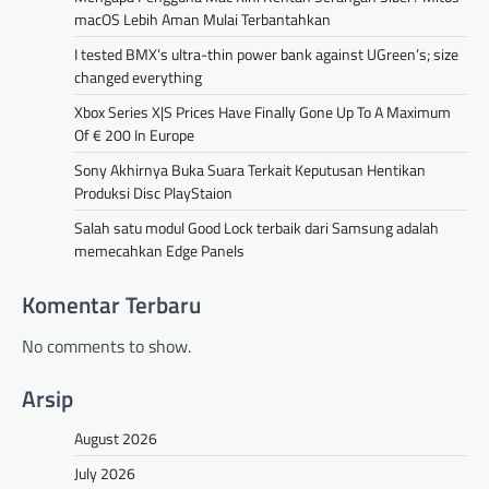
macOS Lebih Aman Mulai Terbantahkan
I tested BMX’s ultra-thin power bank against UGreen’s; size
changed everything
Xbox Series X|S Prices Have Finally Gone Up To A Maximum
Of € 200 In Europe
Sony Akhirnya Buka Suara Terkait Keputusan Hentikan
Produksi Disc PlayStaion
Salah satu modul Good Lock terbaik dari Samsung adalah
memecahkan Edge Panels
Komentar Terbaru
No comments to show.
Arsip
August 2026
July 2026