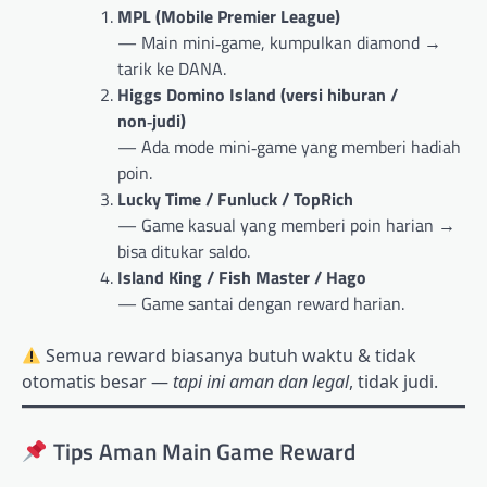
MPL (Mobile Premier League)
— Main mini‑game, kumpulkan diamond →
tarik ke DANA.
Higgs Domino Island (versi hiburan /
non‑judi)
— Ada mode mini‑game yang memberi hadiah
poin.
Lucky Time / Funluck / TopRich
— Game kasual yang memberi poin harian →
bisa ditukar saldo.
Island King / Fish Master / Hago
— Game santai dengan reward harian.
Semua reward biasanya butuh waktu & tidak
otomatis besar —
tapi ini aman dan legal
, tidak judi.
Tips Aman Main Game Reward