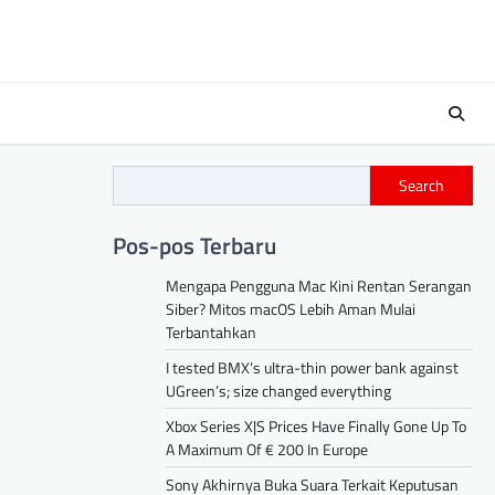
Search
Pos-pos Terbaru
Mengapa Pengguna Mac Kini Rentan Serangan
Siber? Mitos macOS Lebih Aman Mulai
Terbantahkan
I tested BMX’s ultra-thin power bank against
UGreen’s; size changed everything
Xbox Series X|S Prices Have Finally Gone Up To
A Maximum Of € 200 In Europe
Sony Akhirnya Buka Suara Terkait Keputusan