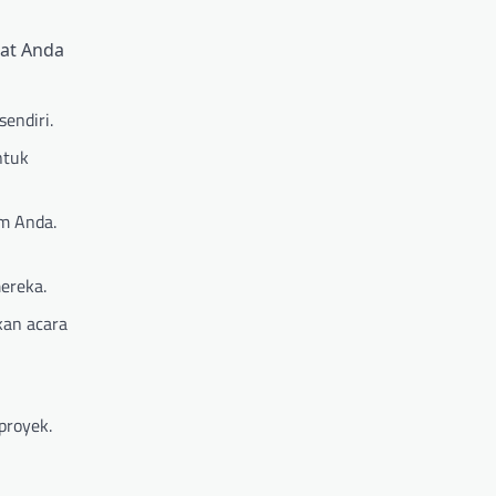
aat Anda
endiri.
ntuk
m Anda.
mereka.
kan acara
proyek.