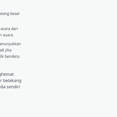
osong besar
acara dari
n suara.
menunjukkan
di jika
lik bendera
nghemat
r belakang
da sendiri