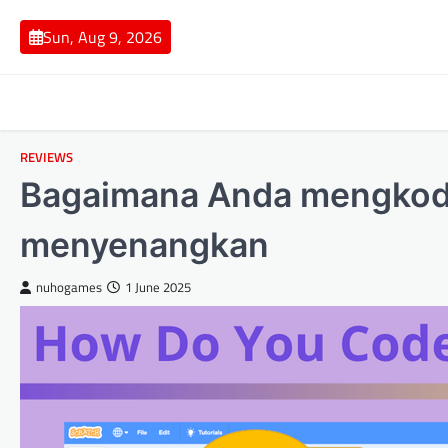
Skip
to
Sun, Aug 9, 2026
content
REVIEWS
Bagaimana Anda mengkode
menyenangkan
nuhogames
1 June 2025