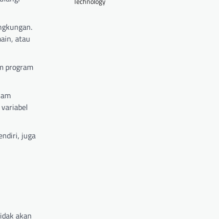
Technology
ngkungan.
ain, atau
m program
lam
variabel
ndiri, juga
tidak akan