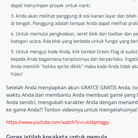
dapat menyimpan proyek untuk nanti.
Anda akan melihat panggung di sisi kanan layar dan bilah 
di tengah. Panggung adalah tempat Anda dapat melihat prat
Untuk memulai pengkodean, seret blok dari toolbar dan p
kategori acara. Ada blok yang berbeda untuk fungsi yang b
Untuk menguji kode Anda, klik tombol Green Flag di sud
kepada Anda bagaimana tampilannya dan berperilaku. Ingatla
Anda memilih “ketika sprite diklik” maka kode Anda tidak a
hijau!
Setelah Anda menyiapkan akun GRATCE GRATIS Anda, ton
waktu Anda dan membantu Anda membuat game yang leb
Anda sendiri, mengubah karakter Anda dengan menamb
ke game Anda?! Tonton videonya untuk mengetahuinya!
https://www.youtube.com/watch?v=cut4bpmqgjy
Gores istilah kosakata untuk pemula