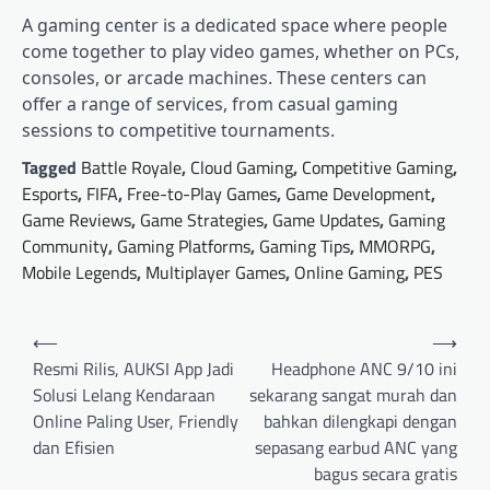
A gaming center is a dedicated space where people
come together to play video games, whether on PCs,
consoles, or arcade machines. These centers can
offer a range of services, from casual gaming
sessions to competitive tournaments.
Tagged
Battle Royale
,
Cloud Gaming
,
Competitive Gaming
,
Esports
,
FIFA
,
Free-to-Play Games
,
Game Development
,
Game Reviews
,
Game Strategies
,
Game Updates
,
Gaming
Community
,
Gaming Platforms
,
Gaming Tips
,
MMORPG
,
Mobile Legends
,
Multiplayer Games
,
Online Gaming
,
PES
Post
⟵
⟶
navigation
Resmi Rilis, AUKSI App Jadi
Headphone ANC 9/10 ini
Solusi Lelang Kendaraan
sekarang sangat murah dan
Online Paling User, Friendly
bahkan dilengkapi dengan
dan Efisien
sepasang earbud ANC yang
bagus secara gratis