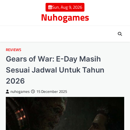
Skip
Sun, Aug 9, 2026
to
Nuhogames
content
REVIEWS
Gears of War: E-Day Masih
Sesuai Jadwal Untuk Tahun
2026
nuhogames
15 December 2025