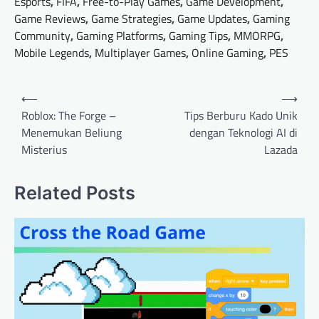
Esports
,
FIFA
,
Free-to-Play Games
,
Game Development
,
Game Reviews
,
Game Strategies
,
Game Updates
,
Gaming
Community
,
Gaming Platforms
,
Gaming Tips
,
MMORPG
,
Mobile Legends
,
Multiplayer Games
,
Online Gaming
,
PES
Post
⟵
⟶
navigation
Roblox: The Forge –
Tips Berburu Kado Unik
Menemukan Beliung
dengan Teknologi AI di
Misterius
Lazada
Related Posts