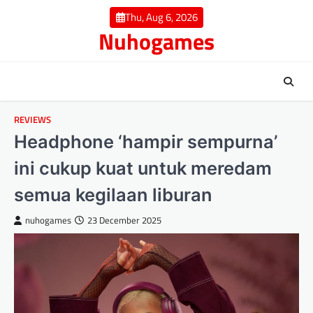
Skip
Thu, Aug 6, 2026
to
Nuhogames
content
REVIEWS
Headphone ‘hampir sempurna’
ini cukup kuat untuk meredam
semua kegilaan liburan
nuhogames
23 December 2025