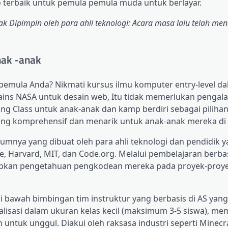
 terbaik untuk pemula pemula muda untuk berlayar.
ak
Dipimpin oleh para ahli teknologi: Acara masa lalu telah me
nak -anak
pemula Anda? Nikmati kursus ilmu komputer entry-level d
ains NASA untuk desain web,
Itu tidak memerlukan pengal
ing Class untuk anak-anak dan kamp berdiri sebagai piliha
ang komprehensif dan menarik untuk anak-anak mereka di 
mnya yang dibuat oleh para ahli teknologi dan pendidik 
le, Harvard, MIT, dan Code.org. Melalui pembelajaran berbas
rapkan pengetahuan pengkodean mereka pada proyek-proy
 bawah bimbingan tim instruktur yang berbasis di AS yang
isasi dalam ukuran kelas kecil (maksimum 3-5 siswa), me
ntuk unggul. Diakui oleh raksasa industri seperti Minecr