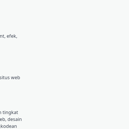
t, efek,
situs web
 tingkat
eb, desain
ngkodean