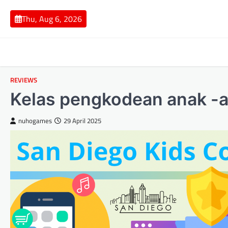
Skip
to
Thu, Aug 6, 2026
content
REVIEWS
Kelas pengkodean anak -a
nuhogames
29 April 2025