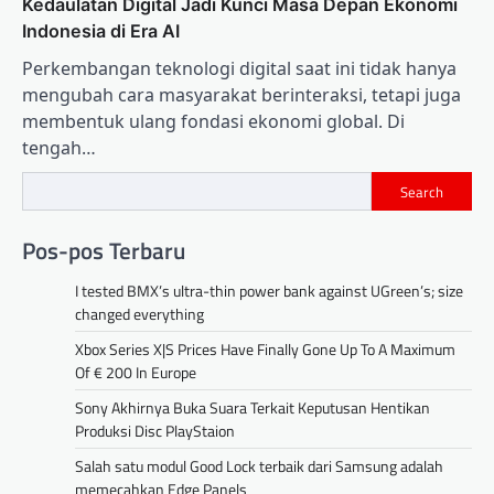
Kedaulatan Digital Jadi Kunci Masa Depan Ekonomi
Indonesia di Era AI
Perkembangan teknologi digital saat ini tidak hanya
mengubah cara masyarakat berinteraksi, tetapi juga
membentuk ulang fondasi ekonomi global. Di
tengah…
Search
Pos-pos Terbaru
I tested BMX’s ultra-thin power bank against UGreen’s; size
changed everything
Xbox Series X|S Prices Have Finally Gone Up To A Maximum
Of € 200 In Europe
Sony Akhirnya Buka Suara Terkait Keputusan Hentikan
Produksi Disc PlayStaion
Salah satu modul Good Lock terbaik dari Samsung adalah
memecahkan Edge Panels