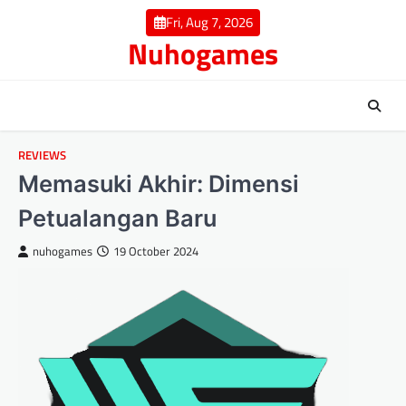
Skip
Fri, Aug 7, 2026
to
Nuhogames
content
REVIEWS
Memasuki Akhir: Dimensi
Petualangan Baru
nuhogames
19 October 2024