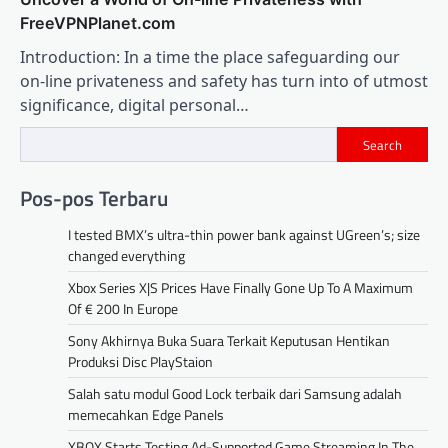
FreeVPNPlanet.com
Introduction: In a time the place safeguarding our
on-line privateness and safety has turn into of utmost
significance, digital personal…
Search
Pos-pos Terbaru
I tested BMX’s ultra-thin power bank against UGreen’s; size
changed everything
Xbox Series X|S Prices Have Finally Gone Up To A Maximum
Of € 200 In Europe
Sony Akhirnya Buka Suara Terkait Keputusan Hentikan
Produksi Disc PlayStaion
Salah satu modul Good Lock terbaik dari Samsung adalah
memecahkan Edge Panels
XBOX Starts Testing Ad-Supported Game Streaming In The