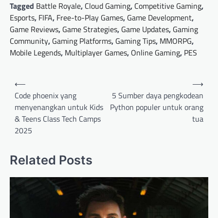
Tagged
Battle Royale
,
Cloud Gaming
,
Competitive Gaming
,
Esports
,
FIFA
,
Free-to-Play Games
,
Game Development
,
Game Reviews
,
Game Strategies
,
Game Updates
,
Gaming
Community
,
Gaming Platforms
,
Gaming Tips
,
MMORPG
,
Mobile Legends
,
Multiplayer Games
,
Online Gaming
,
PES
Post
⟵
⟶
navigation
Code phoenix yang
5 Sumber daya pengkodean
menyenangkan untuk Kids
Python populer untuk orang
& Teens Class Tech Camps
tua
2025
Related Posts