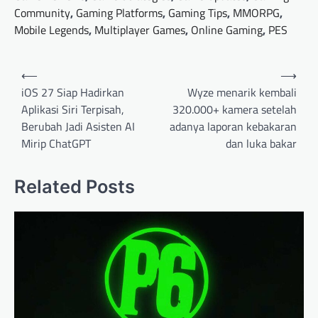
Community
,
Gaming Platforms
,
Gaming Tips
,
MMORPG
,
Mobile Legends
,
Multiplayer Games
,
Online Gaming
,
PES
Post
⟵
⟶
navigation
iOS 27 Siap Hadirkan
Wyze menarik kembali
Aplikasi Siri Terpisah,
320.000+ kamera setelah
Berubah Jadi Asisten AI
adanya laporan kebakaran
Mirip ChatGPT
dan luka bakar
Related Posts