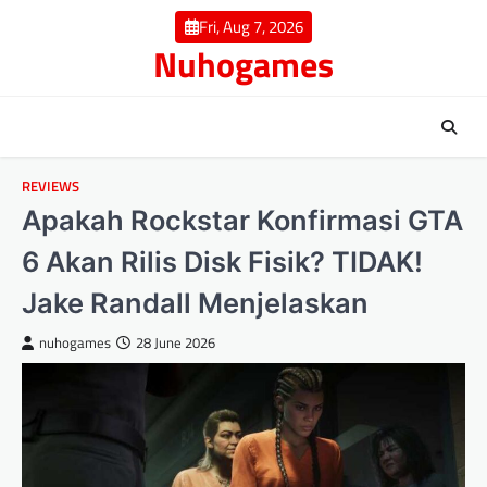
Skip
Fri, Aug 7, 2026
to
Nuhogames
content
REVIEWS
Apakah Rockstar Konfirmasi GTA
6 Akan Rilis Disk Fisik? TIDAK!
Jake Randall Menjelaskan
nuhogames
28 June 2026