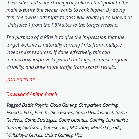
these sites, links are strategically placed that point to the
main website the owner wants to rank higher. By doing
this, the owner attempts to pass link equity (also known as
“link juice”) from the PBN sites to the target website.
The purpose of a PBN is to give the impression that the
target website is naturally earning links from multiple
independent sources. If done effectively, this can
temporarily improve keyword rankings, increase organic
visibility, and drive more traffic from search results.
Jasa Backlink
Download Anime Batch
Tagged
Battle Royale
,
Cloud Gaming
,
Competitive Gaming
,
Esports
,
FIFA
,
Free-to-Play Games
,
Game Development
,
Game
Reviews
,
Game Strategies
,
Game Updates
,
Gaming Community
,
Gaming Platforms
,
Gaming Tips
,
MMORPG
,
Mobile Legends
,
Multiplayer Games
,
Online Gaming
,
PES