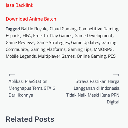
Jasa Backlink
Download Anime Batch
Tagged
Battle Royale
,
Cloud Gaming
,
Competitive Gaming
,
Esports
,
FIFA
,
Free-to-Play Games
,
Game Development
,
Game Reviews
,
Game Strategies
,
Game Updates
,
Gaming
Community
,
Gaming Platforms
,
Gaming Tips
,
MMORPG
,
Mobile Legends
,
Multiplayer Games
,
Online Gaming
,
PES
Post
⟵
⟶
navigation
Aplikasi PlayStation
Strava Pastikan Harga
Menghapus Tema GTA 6
Langganan di Indonesia
Dari Ikonnya
Tidak Naik Meski Kena PPN
Digital
Related Posts