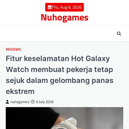
Skip
Thu, Aug 6, 2026
to
Nuhogames
content
REVIEWS
Fitur keselamatan Hot Galaxy
Watch membuat pekerja tetap
sejuk dalam gelombang panas
ekstrem
nuhogames
6 July 2026