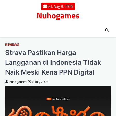
Skip
Sat, Aug 8, 2026
to
Nuhogames
content
REVIEWS
Strava Pastikan Harga
Langganan di Indonesia Tidak
Naik Meski Kena PPN Digital
nuhogames
8 July 2026