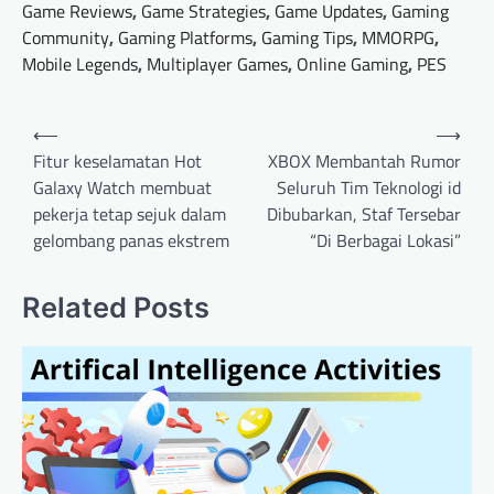
Game Reviews
,
Game Strategies
,
Game Updates
,
Gaming
Community
,
Gaming Platforms
,
Gaming Tips
,
MMORPG
,
Mobile Legends
,
Multiplayer Games
,
Online Gaming
,
PES
Post
⟵
⟶
navigation
Fitur keselamatan Hot
XBOX Membantah Rumor
Galaxy Watch membuat
Seluruh Tim Teknologi id
pekerja tetap sejuk dalam
Dibubarkan, Staf Tersebar
gelombang panas ekstrem
“Di Berbagai Lokasi”
Related Posts