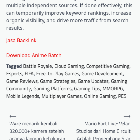
multiple independent sources. If done effectively, this
can temporarily improve keyword rankings, increase
organic visibility, and drive more traffic from search
results.
Jasa Backlink
Download Anime Batch
Tagged
Battle Royale
,
Cloud Gaming
,
Competitive Gaming
,
Esports
,
FIFA
,
Free-to-Play Games
,
Game Development
,
Game Reviews
,
Game Strategies
,
Game Updates
,
Gaming
Community
,
Gaming Platforms
,
Gaming Tips
,
MMORPG
,
Mobile Legends
,
Multiplayer Games
,
Online Gaming
,
PES
Post
⟵
⟶
navigation
Wyze menarik kembali
Mario Kart Live: Velan
320.000+ kamera setelah
Studios dari Home Circuit
adanya laporan kebakaran
Adalah Pengembang Star