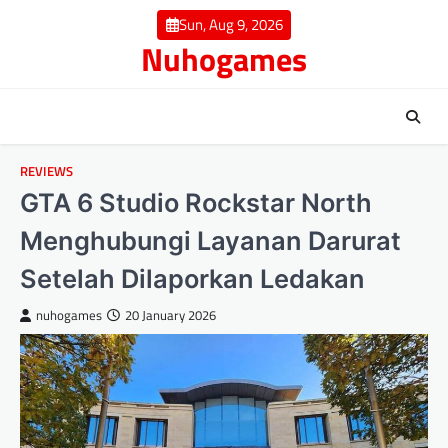
Skip
Sun, Aug 9, 2026
to
Nuhogames
content
REVIEWS
GTA 6 Studio Rockstar North
Menghubungi Layanan Darurat
Setelah Dilaporkan Ledakan
nuhogames
20 January 2026