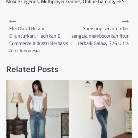
Mobile Legends
,
Multiplayer Games
,
Online Gaming
,
PES
Post
⟵
⟶
navigation
ElectGo.id Resmi
Samsung secara tidak
Diluncurkan, Hadirkan E-
sengaja membocorkan fitur
Commerce Industri Berbasis
terbaik Galaxy S26 Ultra
AI di Indonesia
Related Posts