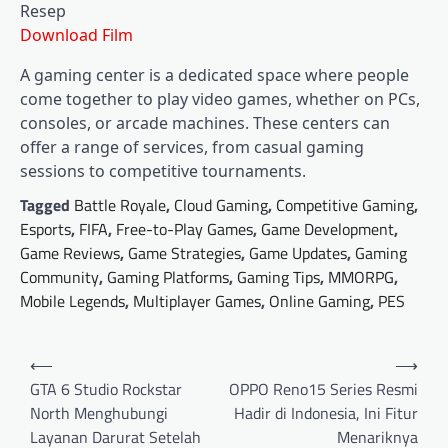
Resep
Download Film
A gaming center is a dedicated space where people
come together to play video games, whether on PCs,
consoles, or arcade machines. These centers can
offer a range of services, from casual gaming
sessions to competitive tournaments.
Tagged
Battle Royale
,
Cloud Gaming
,
Competitive Gaming
,
Esports
,
FIFA
,
Free-to-Play Games
,
Game Development
,
Game Reviews
,
Game Strategies
,
Game Updates
,
Gaming
Community
,
Gaming Platforms
,
Gaming Tips
,
MMORPG
,
Mobile Legends
,
Multiplayer Games
,
Online Gaming
,
PES
Post
⟵
⟶
navigation
GTA 6 Studio Rockstar
OPPO Reno15 Series Resmi
North Menghubungi
Hadir di Indonesia, Ini Fitur
Layanan Darurat Setelah
Menariknya