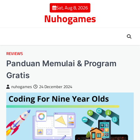
Skip
Sat, Aug 8, 2026
to
Nuhogames
content
REVIEWS
Panduan Memulai & Program
Gratis
nuhogames
24 December 2024