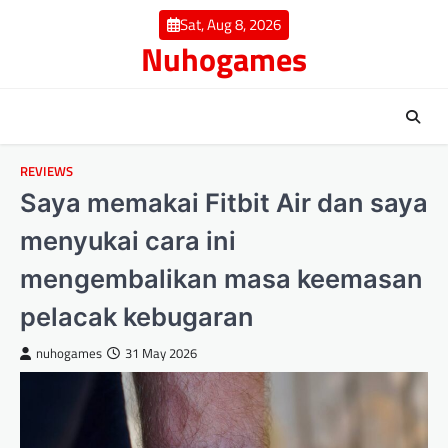
Skip
Sat, Aug 8, 2026
to
Nuhogames
content
REVIEWS
Saya memakai Fitbit Air dan saya
menyukai cara ini
mengembalikan masa keemasan
pelacak kebugaran
nuhogames
31 May 2026