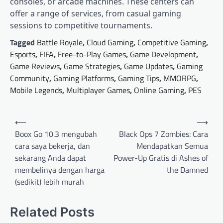
consoles, or arcade machines. These centers can
offer a range of services, from casual gaming
sessions to competitive tournaments.
Tagged
Battle Royale
,
Cloud Gaming
,
Competitive Gaming
,
Esports
,
FIFA
,
Free-to-Play Games
,
Game Development
,
Game Reviews
,
Game Strategies
,
Game Updates
,
Gaming
Community
,
Gaming Platforms
,
Gaming Tips
,
MMORPG
,
Mobile Legends
,
Multiplayer Games
,
Online Gaming
,
PES
Post
⟵
⟶
navigation
Boox Go 10.3 mengubah
Black Ops 7 Zombies: Cara
cara saya bekerja, dan
Mendapatkan Semua
sekarang Anda dapat
Power-Up Gratis di Ashes of
membelinya dengan harga
the Damned
(sedikit) lebih murah
Related Posts