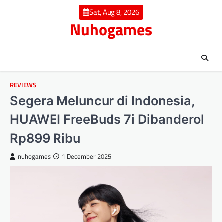
Skip
Sat, Aug 8, 2026
to
Nuhogames
content
REVIEWS
Segera Meluncur di Indonesia,
HUAWEI FreeBuds 7i Dibanderol
Rp899 Ribu
nuhogames
1 December 2025