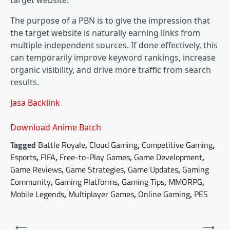
target website.
The purpose of a PBN is to give the impression that
the target website is naturally earning links from
multiple independent sources. If done effectively, this
can temporarily improve keyword rankings, increase
organic visibility, and drive more traffic from search
results.
Jasa Backlink
Download Anime Batch
Tagged
Battle Royale
,
Cloud Gaming
,
Competitive Gaming
,
Esports
,
FIFA
,
Free-to-Play Games
,
Game Development
,
Game Reviews
,
Game Strategies
,
Game Updates
,
Gaming
Community
,
Gaming Platforms
,
Gaming Tips
,
MMORPG
,
Mobile Legends
,
Multiplayer Games
,
Online Gaming
,
PES
Post
⟵
⟶