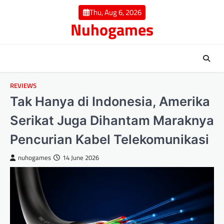
Skip
Thu, Aug 6, 2026
to
Nuhogames
content
REVIEWS
Tak Hanya di Indonesia, Amerika
Serikat Juga Dihantam Maraknya
Pencurian Kabel Telekomunikasi
nuhogames
14 June 2026