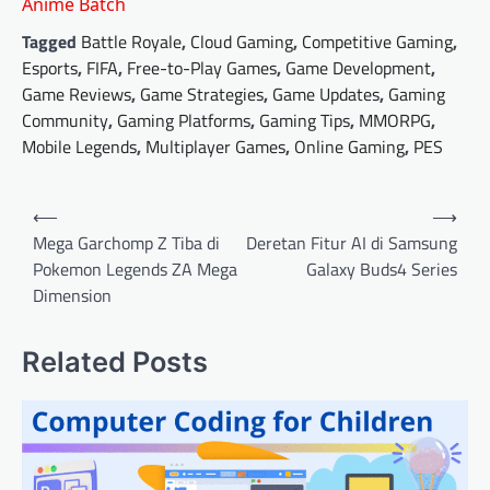
Anime Batch
Tagged
Battle Royale
,
Cloud Gaming
,
Competitive Gaming
,
Esports
,
FIFA
,
Free-to-Play Games
,
Game Development
,
Game Reviews
,
Game Strategies
,
Game Updates
,
Gaming
Community
,
Gaming Platforms
,
Gaming Tips
,
MMORPG
,
Mobile Legends
,
Multiplayer Games
,
Online Gaming
,
PES
Post
⟵
⟶
navigation
Mega Garchomp Z Tiba di
Deretan Fitur AI di Samsung
Pokemon Legends ZA Mega
Galaxy Buds4 Series
Dimension
Related Posts