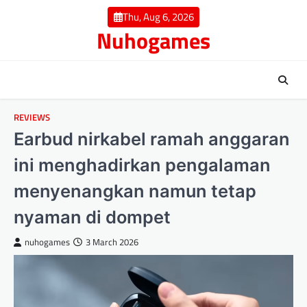
Skip
Thu, Aug 6, 2026
to
Nuhogames
content
REVIEWS
Earbud nirkabel ramah anggaran
ini menghadirkan pengalaman
menyenangkan namun tetap
nyaman di dompet
nuhogames
3 March 2026