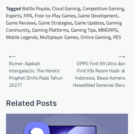
Tagged
Battle Royale
,
Cloud Gaming
,
Competitive Gaming
,
Esports
,
FIFA
,
Free-to-Play Games
,
Game Development
,
Game Reviews
,
Game Strategies
,
Game Updates
,
Gaming
Community
,
Gaming Platforms
,
Gaming Tips
,
MMORPG
,
Mobile Legends
,
Multiplayer Games
,
Online Gaming
,
PES
Post
⟵
⟶
navigation
Rumor: Apakah
OPPO Find X9 Ultra dan
Intergalactic: The Heretic
Find X9s Resmi Hadir di
Prophet Dirilis Pada Tahun
Indonesia, Bawa Kamera
2027?
Hasselblad Generasi Baru
Related Posts