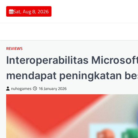
Skip
to
Sat, Aug 8, 2026
content
REVIEWS
Interoperabilitas Microso
mendapat peningkatan be
nuhogames
16 January 2026