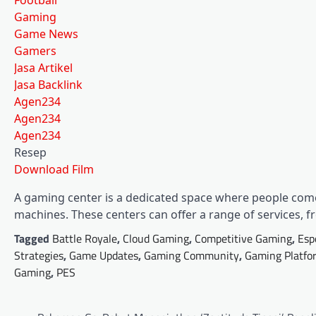
Football
Gaming
Game News
Gamers
Jasa Artikel
Jasa Backlink
Agen234
Agen234
Agen234
Resep
Download Film
A gaming center is a dedicated space where people come
machines. These centers can offer a range of services, 
Tagged
Battle Royale
,
Cloud Gaming
,
Competitive Gaming
,
Esp
Strategies
,
Game Updates
,
Gaming Community
,
Gaming Platfo
Gaming
,
PES
Post