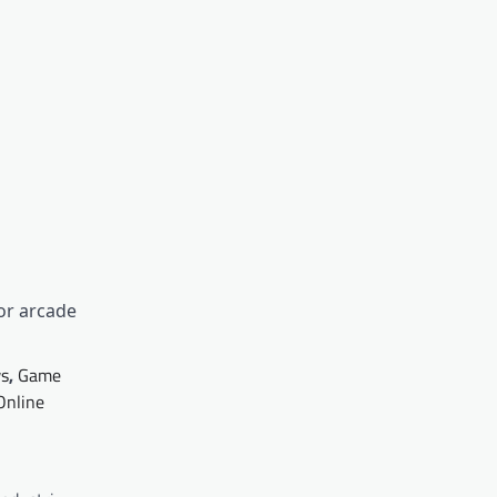
or arcade
s
,
Game
Online