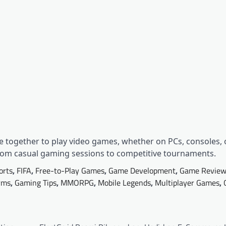
 together to play video games, whether on PCs, consoles, 
from casual gaming sessions to competitive tournaments.
orts
,
FIFA
,
Free-to-Play Games
,
Game Development
,
Game Review
rms
,
Gaming Tips
,
MMORPG
,
Mobile Legends
,
Multiplayer Games
,