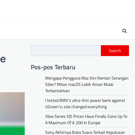
Search
ce
Pos-pos Terbaru
Mengapa Pengguna Mac Kini Rentan Serangan
Siber? Mitos macOS Lebih Aman Mulai
Terbantahkan
I tested BMX’s ultra-thin power bank against
UGreen’s; size changed everything
Xbox Series X|S Prices Have Finally Gone Up To
A Maximum Of € 200 In Europe
Sony Akhirnya Buka Suara Terkait Keputusan