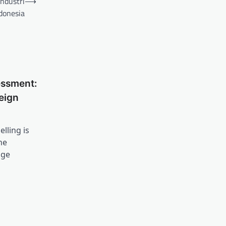
ndustri
⟶
ndonesia
ssment:
eign
lling is
he
age