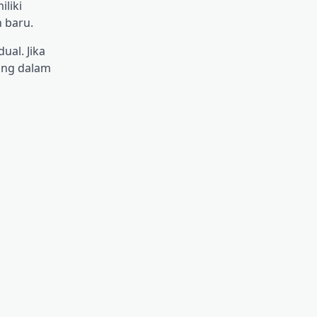
iliki
 baru.
ual. Jika
sung dalam