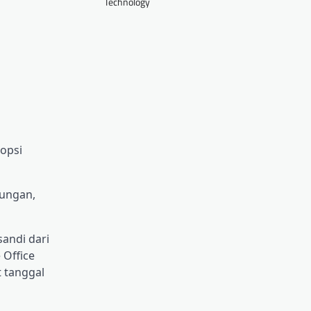
Technology
 opsi
kungan,
andi dari
 Office
t tanggal