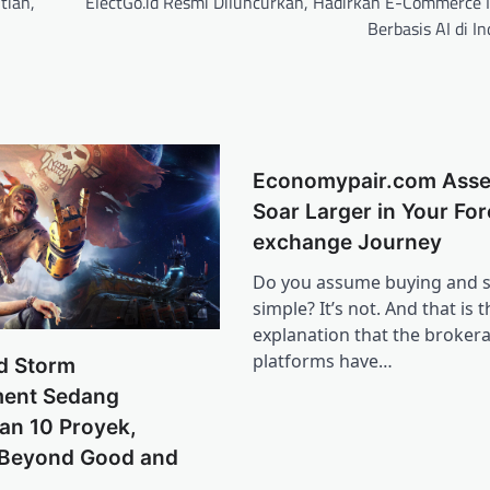
tian,
ElectGo.id Resmi Diluncurkan, Hadirkan E-Commerce I
Berbasis AI di I
Economypair.com Asse
Soar Larger in Your For
exchange Journey
Do you assume buying and se
simple? It’s not. And that is t
explanation that the broker
platforms have…
d Storm
ment Sedang
an 10 Proyek,
Beyond Good and