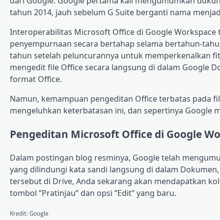
dari Google. Google pertama kali mengumumkan dukung
tahun 2014, jauh sebelum G Suite berganti nama menja
Interoperabilitas Microsoft Office di Google Workspa
penyempurnaan secara bertahap selama bertahun-tahun
tahun setelah peluncurannya untuk memperkenalkan fi
mengedit file Office secara langsung di dalam Google 
format Office.
Namun, kemampuan pengeditan Office terbatas pada file 
mengeluhkan keterbatasan ini, dan sepertinya Google 
Pengeditan Microsoft Office di Google Wo
Dalam postingan blog resminya, Google telah mengumum
yang dilindungi kata sandi langsung di dalam Dokumen, 
tersebut di Drive, Anda sekarang akan mendapatkan k
tombol “Pratinjau” dan opsi “Edit” yang baru.
Kredit: Google