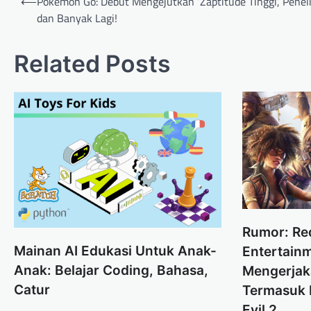
⟵
Pokemon Go: Debut Mengejutkan ‘Zaptitude Tinggi’, Peneli
navigation
dan Banyak Lagi!
Related Posts
Rumor: Re
Mainan AI Edukasi Untuk Anak-
Entertain
Anak: Belajar Coding, Bahasa,
Mengerjak
Catur
Termasuk 
Evil 2