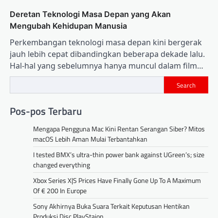
Deretan Teknologi Masa Depan yang Akan
Mengubah Kehidupan Manusia
Perkembangan teknologi masa depan kini bergerak
jauh lebih cepat dibandingkan beberapa dekade lalu.
Hal-hal yang sebelumnya hanya muncul dalam film…
Search
Pos-pos Terbaru
Mengapa Pengguna Mac Kini Rentan Serangan Siber? Mitos
macOS Lebih Aman Mulai Terbantahkan
I tested BMX’s ultra-thin power bank against UGreen’s; size
changed everything
Xbox Series X|S Prices Have Finally Gone Up To A Maximum
Of € 200 In Europe
Sony Akhirnya Buka Suara Terkait Keputusan Hentikan
Produksi Disc PlayStaion