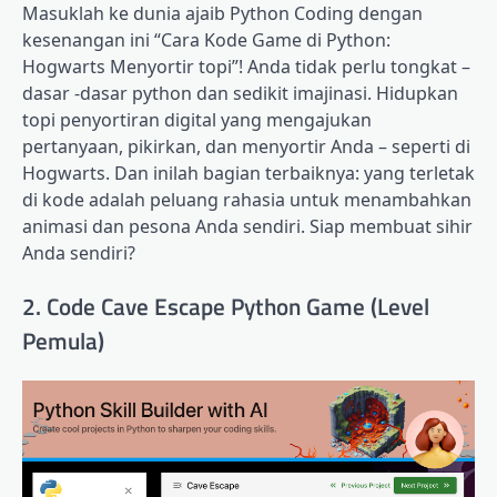
Masuklah ke dunia ajaib Python Coding dengan
kesenangan ini “Cara Kode Game di Python:
Hogwarts Menyortir topi”! Anda tidak perlu tongkat –
dasar -dasar python dan sedikit imajinasi. Hidupkan
topi penyortiran digital yang mengajukan
pertanyaan, pikirkan, dan menyortir Anda – seperti di
Hogwarts. Dan inilah bagian terbaiknya: yang terletak
di kode adalah peluang rahasia untuk menambahkan
animasi dan pesona Anda sendiri. Siap membuat sihir
Anda sendiri?
2. Code Cave Escape Python Game (Level
Pemula)