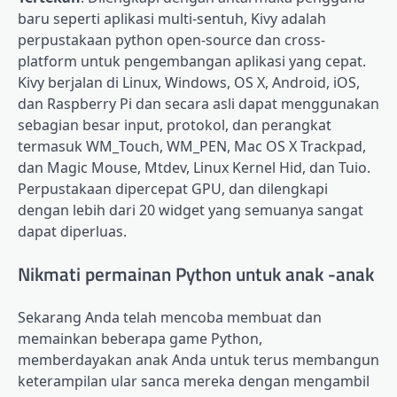
baru seperti aplikasi multi-sentuh, Kivy adalah
perpustakaan python open-source dan cross-
platform untuk pengembangan aplikasi yang cepat.
Kivy berjalan di Linux, Windows, OS X, Android, iOS,
dan Raspberry Pi dan secara asli dapat menggunakan
sebagian besar input, protokol, dan perangkat
termasuk WM_Touch, WM_PEN, Mac OS X Trackpad,
dan Magic Mouse, Mtdev, Linux Kernel Hid, dan Tuio.
Perpustakaan dipercepat GPU, dan dilengkapi
dengan lebih dari 20 widget yang semuanya sangat
dapat diperluas.
Nikmati permainan Python untuk anak -anak
Sekarang Anda telah mencoba membuat dan
memainkan beberapa game Python,
memberdayakan anak Anda untuk terus membangun
keterampilan ular sanca mereka dengan mengambil