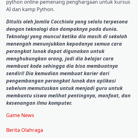
python online pemenang penghargaan untuk kursus
AI dan kamp Python.
Ditulis oleh Jamila Cocchiola yang selalu terpesona
dengan teknologi dan dampaknya pada dunia.
Teknologi yang muncul ketika dia masih di sekolah
menengah menunjukkan kepadanya semua cara
perangkat lunak dapat digunakan untuk
menghubungkan orang, jadi dia belajar cara
membuat kode sehingga dia bisa membuatnya
sendiri! Dia kemudian membuat karier dari
pengembangan perangkat lunak dan aplikasi
sebelum memutuskan untuk menjadi guru untuk
membantu siswa melihat pentingnya, manfaat, dan
kesenangan ilmu komputer.
Game News
Berita Olahraga