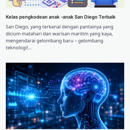
Kelas pengkodean anak -anak San Diego Terbaik
San Diego, yang terkenal dengan pantainya yang
dicium matahari dan warisan maritim yang kaya,
mengendarai gelombang baru – gelombang
teknologi!…