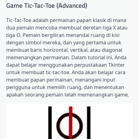
Game Tic-Tac-Toe (Advanced)
Tic-Tac-Toe adalah permainan papan klasik di mana
dua pemain mencoba membuat deretan tiga X atau
tiga O. Pemain bergiliran menandai ruang di kisi
dengan simbol mereka, dan yang pertama untuk
membuat baris horizontal, vertikal, atau diagonal
memenangkan permainan. Dalam tutorial ini, Anda
dapat belajar menggunakan perpustakaan Tkinter
untuk membuat tic-tac-toe. Anda akan belajar cara
membuat papan permainan, menangani input
pengguna untuk memilih ruang, dan menentukan
apakah seorang pemain telah memenangkan game.