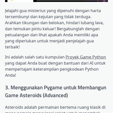
Jelajahi gua misterius yang dipenuhi dengan harta
tersembunyi dan kejutan yang tidak terduga.
Arahkan tikungan dan belokan, hindari lubang lava,
dan temukan pintu keluar! Bergabunglah dengan
petualangan dan lihat apakah Anda memiliki apa
yang diperlukan untuk menjadi penjelajah gua
terbaik!
Ini adalah salah satu kumpulan
Proyek Game Python
yang dapat Anda buat dengan bantuan dari AI untuk
mempertajam keterampilan pengkodean Python
Anda!
3. Menggunakan Pygame untuk Membangun
Game Asteroids (Advanced)
Asteroids adalah permainan bertema ruang klasik di