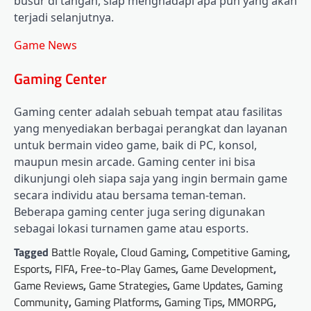
busur di tangan, siap menghadapi apa pun yang akan
terjadi selanjutnya.
Game News
Gaming Center
Gaming center adalah sebuah tempat atau fasilitas
yang menyediakan berbagai perangkat dan layanan
untuk bermain video game, baik di PC, konsol,
maupun mesin arcade. Gaming center ini bisa
dikunjungi oleh siapa saja yang ingin bermain game
secara individu atau bersama teman-teman.
Beberapa gaming center juga sering digunakan
sebagai lokasi turnamen game atau esports.
Tagged
Battle Royale
,
Cloud Gaming
,
Competitive Gaming
,
Esports
,
FIFA
,
Free-to-Play Games
,
Game Development
,
Game Reviews
,
Game Strategies
,
Game Updates
,
Gaming
Community
,
Gaming Platforms
,
Gaming Tips
,
MMORPG
,