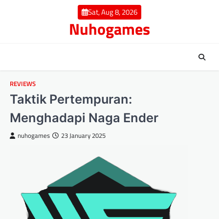
Skip
Sat, Aug 8, 2026
to
Nuhogames
content
REVIEWS
Taktik Pertempuran:
Menghadapi Naga Ender
nuhogames
23 January 2025