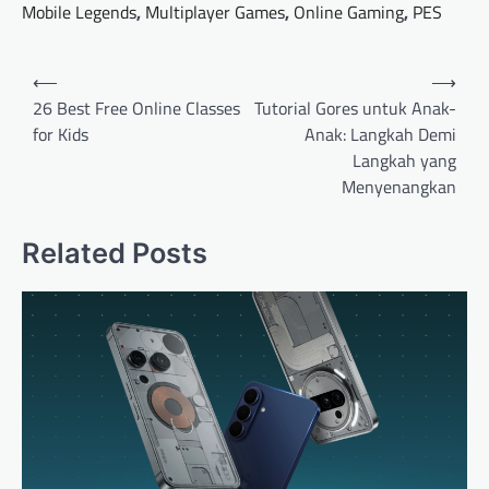
Mobile Legends
,
Multiplayer Games
,
Online Gaming
,
PES
Post
⟵
⟶
navigation
26 Best Free Online Classes
Tutorial Gores untuk Anak-
for Kids
Anak: Langkah Demi
Langkah yang
Menyenangkan
Related Posts