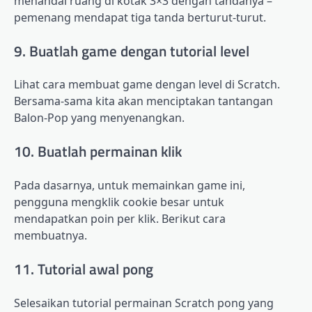
menandai ruang di kotak 3×3 dengan tandanya –
pemenang mendapat tiga tanda berturut-turut.
9. Buatlah game dengan tutorial level
Lihat cara membuat game dengan level di Scratch.
Bersama-sama kita akan menciptakan tantangan
Balon-Pop yang menyenangkan.
10. Buatlah permainan klik
Pada dasarnya, untuk memainkan game ini,
pengguna mengklik cookie besar untuk
mendapatkan poin per klik. Berikut cara
membuatnya.
11. Tutorial awal pong
Selesaikan tutorial permainan Scratch pong yang