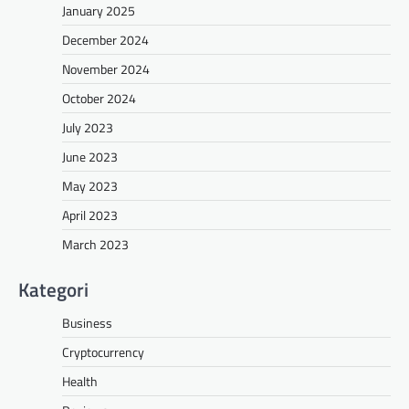
January 2025
December 2024
November 2024
October 2024
July 2023
June 2023
May 2023
April 2023
March 2023
Kategori
Business
Cryptocurrency
Health