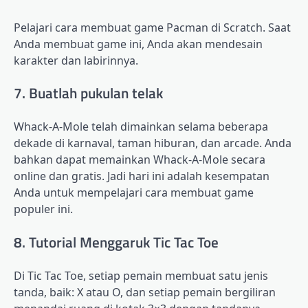
Pelajari cara membuat game Pacman di Scratch. Saat
Anda membuat game ini, Anda akan mendesain
karakter dan labirinnya.
7. Buatlah pukulan telak
Whack-A-Mole telah dimainkan selama beberapa
dekade di karnaval, taman hiburan, dan arcade. Anda
bahkan dapat memainkan Whack-A-Mole secara
online dan gratis. Jadi hari ini adalah kesempatan
Anda untuk mempelajari cara membuat game
populer ini.
8. Tutorial Menggaruk Tic Tac Toe
Di Tic Tac Toe, setiap pemain membuat satu jenis
tanda, baik: X atau O, dan setiap pemain bergiliran