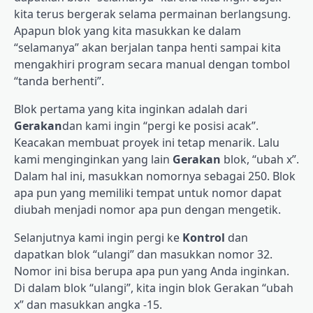
kita terus bergerak selama permainan berlangsung.
Apapun blok yang kita masukkan ke dalam
“selamanya” akan berjalan tanpa henti sampai kita
mengakhiri program secara manual dengan tombol
“tanda berhenti”.
Blok pertama yang kita inginkan adalah dari
Gerakan
dan kami ingin “pergi ke posisi acak”.
Keacakan membuat proyek ini tetap menarik. Lalu
kami menginginkan yang lain
Gerakan
blok, “ubah x”.
Dalam hal ini, masukkan nomornya sebagai 250. Blok
apa pun yang memiliki tempat untuk nomor dapat
diubah menjadi nomor apa pun dengan mengetik.
Selanjutnya kami ingin pergi ke
Kontrol
dan
dapatkan blok “ulangi” dan masukkan nomor 32.
Nomor ini bisa berupa apa pun yang Anda inginkan.
Di dalam blok “ulangi”, kita ingin blok Gerakan “ubah
x” dan masukkan angka -15.