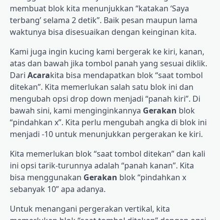
membuat blok kita menunjukkan “katakan ‘Saya
terbang’ selama 2 detik”. Baik pesan maupun lama
waktunya bisa disesuaikan dengan keinginan kita.
Kami juga ingin kucing kami bergerak ke kiri, kanan,
atas dan bawah jika tombol panah yang sesuai diklik.
Dari
Acara
kita bisa mendapatkan blok “saat tombol
ditekan”. Kita memerlukan salah satu blok ini dan
mengubah opsi drop down menjadi “panah kiri”. Di
bawah sini, kami menginginkannya
Gerakan
blok
“pindahkan x”. Kita perlu mengubah angka di blok ini
menjadi -10 untuk menunjukkan pergerakan ke kiri.
Kita memerlukan blok “saat tombol ditekan” dan kali
ini opsi tarik-turunnya adalah “panah kanan”. Kita
bisa menggunakan
Gerakan
blok “pindahkan x
sebanyak 10” apa adanya.
Untuk menangani pergerakan vertikal, kita