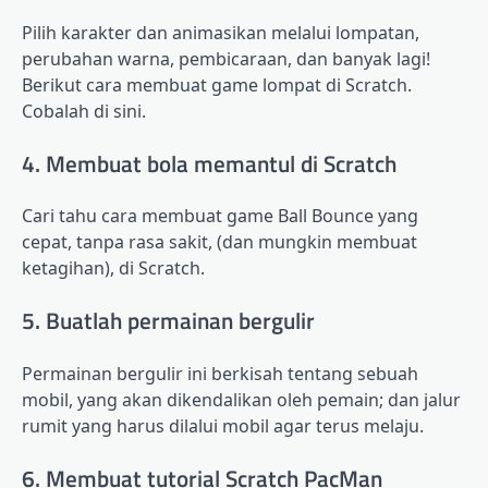
Pilih karakter dan animasikan melalui lompatan,
perubahan warna, pembicaraan, dan banyak lagi!
Berikut cara membuat game lompat di Scratch.
Cobalah di sini.
4. Membuat bola memantul di Scratch
Cari tahu cara membuat game Ball Bounce yang
cepat, tanpa rasa sakit, (dan mungkin membuat
ketagihan), di Scratch.
5. Buatlah permainan bergulir
Permainan bergulir ini berkisah tentang sebuah
mobil, yang akan dikendalikan oleh pemain; dan jalur
rumit yang harus dilalui mobil agar terus melaju.
6. Membuat tutorial Scratch PacMan