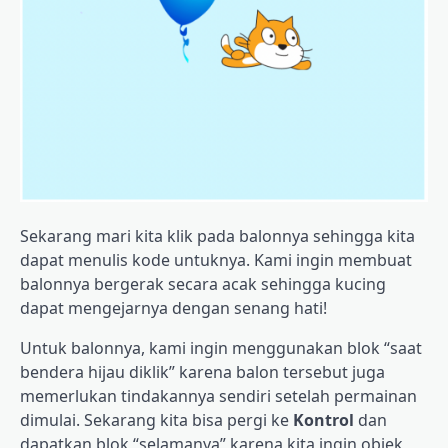
Sekarang mari kita klik pada balonnya sehingga kita
dapat menulis kode untuknya. Kami ingin membuat
balonnya bergerak secara acak sehingga kucing
dapat mengejarnya dengan senang hati!
Untuk balonnya, kami ingin menggunakan blok “saat
bendera hijau diklik” karena balon tersebut juga
memerlukan tindakannya sendiri setelah permainan
dimulai. Sekarang kita bisa pergi ke
Kontrol
dan
dapatkan blok “selamanya” karena kita ingin objek