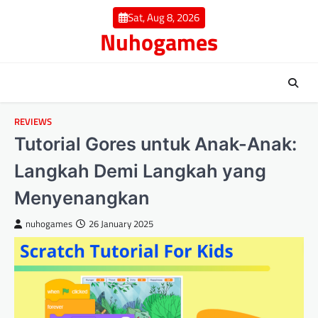
Skip
Sat, Aug 8, 2026
to
Nuhogames
content
REVIEWS
Tutorial Gores untuk Anak-Anak:
Langkah Demi Langkah yang
Menyenangkan
nuhogames
26 January 2025