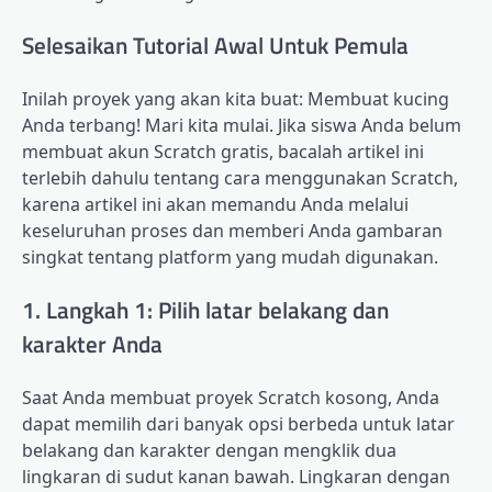
Selesaikan Tutorial Awal Untuk Pemula
Inilah proyek yang akan kita buat: Membuat kucing
Anda terbang! Mari kita mulai. Jika siswa Anda belum
membuat akun Scratch gratis, bacalah artikel ini
terlebih dahulu tentang cara menggunakan Scratch,
karena artikel ini akan memandu Anda melalui
keseluruhan proses dan memberi Anda gambaran
singkat tentang platform yang mudah digunakan.
1. Langkah 1: Pilih latar belakang dan
karakter Anda
Saat Anda membuat proyek Scratch kosong, Anda
dapat memilih dari banyak opsi berbeda untuk latar
belakang dan karakter dengan mengklik dua
lingkaran di sudut kanan bawah. Lingkaran dengan