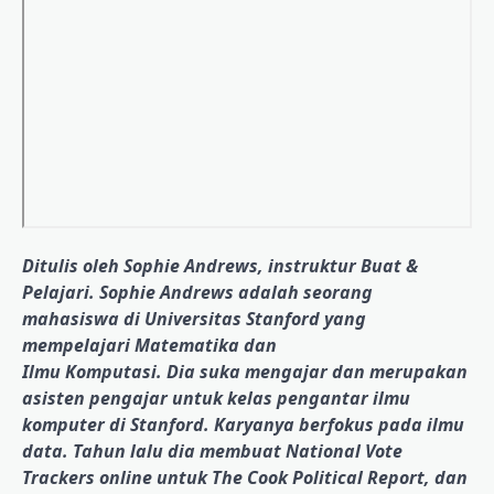
Ditulis oleh Sophie Andrews, instruktur Buat &
Pelajari. Sophie Andrews adalah seorang
mahasiswa di Universitas Stanford yang
mempelajari Matematika dan
Ilmu Komputasi. Dia suka mengajar dan merupakan
asisten pengajar untuk kelas pengantar ilmu
komputer di Stanford. Karyanya berfokus pada ilmu
data. Tahun lalu dia membuat National Vote
Trackers online untuk The Cook Political Report, dan